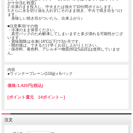
が十分沈む程度)
2.冷凍のまま投入し、中火または強火で10分間ボイルします。
3.さらに水を切り油を入れずにそのまま焼き、中火で焼き目をつけ
ます。
美味しい焼き目がついたら、出来上がり♪
■注意事項/その他
・冷凍のまま保管ください。
真空パックのため解凍してしまいますと多少潰れる可能性がござ
います。
・賞味期限は冷凍(-18℃以下)で3か月です。
・開封後は、できるだけ早くお召し上がりください。
・保存料、着色料、アレルギー物質(特定5品目)は使用していませ
ん。
内容
●ウィンナープレーン(110g)ｘ6パック
価格:
1,420円
(税込)
[ポイント還元 14ポイント～]
注文