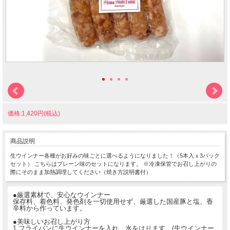
価格:1,420円(税込)
商品説明
生ウインナー各種がお好みの味ごとに選べるようになりました！（5本入ｘ3パック
セット） こちらはプレーン味のセットになります。 ※冷凍保管でお召し上がりの
際にそのまま加熱調理してください（焼き方説明書付）
●厳選素材で、安心なウインナー
保存料、着色料、発色剤を一切使用せず、厳選した国産豚と塩、香
辛料から作っています。
●美味しいお召し上がり方
1.フライパンに生ウインナーを入れ、水をはります。(生ウインナー