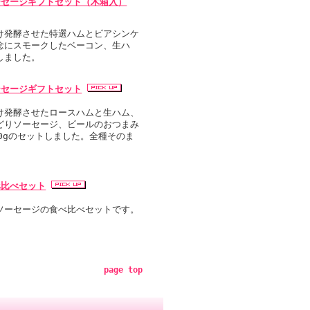
ーセージギフトセット（木箱入）
け発酵させた特選ハムとビアシンケ
念にスモークしたベーコン、生ハ
しました。
ーセージギフトセット
け発酵させたロースハムと生ハム、
どりソーセージ、ビールのおつまみ
0gのセットしました。全種そのま
べ比べセット
ソーセージの食べ比べセットです。
page top