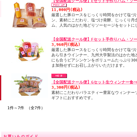
【全国配送クール便】Eセット手作りハム・ソ
11,000円(税込)
厳選した豚ロースをじっくり時間をかけて塩づ
ン、素材にこだわり、塩づけ発酵、じっくり丹
ム、人気のはかた地どりソーセージをセットに
【全国配送クール便】Fセット手作りハム・ソ
3,960円(税込)
厳選した豚ロースをじっくり時間をかけて塩づ
あら引きウインナー、九州大学製法のはかた地
にも合うビアシンケンをボリュームたっぷり30
ま加熱せずにお召し上がりいただけます。
【全国配送クール便】Gセット生ウィンナー食
3,300円(税込)
素材にこだわりバラエティー豊富なウィンナー
ギフトにおすすめです。
1件～7件 （全7件）
お買いものガイド