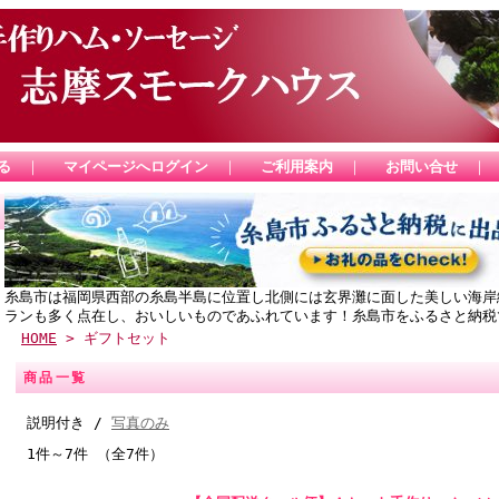
る
｜
マイページへログイン
｜
ご利用案内
｜
お問い合せ
｜
糸島市は福岡県西部の糸島半島に位置し北側には玄界灘に面した美しい海岸
ランも多く点在し、おいしいものであふれています！糸島市をふるさと納税
HOME
> ギフトセット
商品一覧
説明付き /
写真のみ
1件～7件 （全7件）