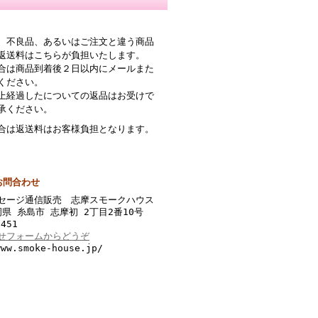
、不良品、あるいはご注文と違う商品
返送料はこちらが負担いたします。
合は商品到着後２日以内にメールまた
ください。
上経過したについての返品はお受けで
承ください。
合は返送料はお客様負担となります。
お問合わせ
セージ通信販売 志摩スモークハウス
福岡県 糸島市 志摩初 2丁目2番10号
3451
せフォームからどうぞ
ww.smoke-house.jp/