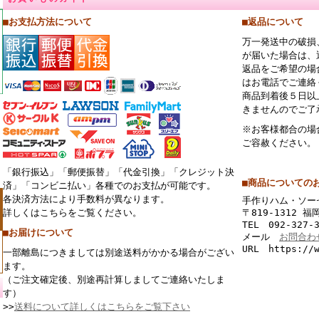
■お支払方法について
■返品について
万一発送中の破損
が届いた場合は、
返品をご希望の場
はお電話でご連絡
商品到着後５日以
きませんのでご了
※お客様都合の場
ご容赦ください。
「銀行振込」「郵便振替」「代金引換」「クレジット決
■商品についての
済」「コンビニ払い」各種でのお支払が可能です。
各決済方法により手数料が異なります。
手作りハム・ソー
詳しくはこちらをご覧ください。
〒819-1312 
TEL 092-327-
■お届けについて
メール
お問合わ
URL https://w
一部離島につきましては別途送料がかかる場合がござい
ます。
（ご注文確定後、別途再計算しましてご連絡いたしま
す）
>>
送料について詳しくはこちらをご覧下さい