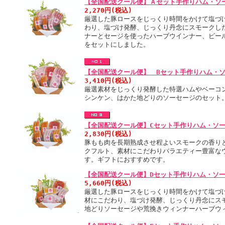
【全国配送クール便】Ａセット手作りハム・ソ
2,270円(税込)
厳選した豚ロースをじっくり時間をかけて塩づ
わり、塩づけ発酵、じっくり丹念にスモークし
ナーとセージを使ったハーブウインナー、ビー
をセットにしました。
【全国配送クール便】 Bセット手作りハム・
3,410円(税込)
厳選素材をじっくり発酵した特選ハムやベーコ
シンケン、はかた地どりのソーセージのセット
【全国配送クール便】Cセット手作りハム・ソ
2,830円(税込)
豚もも肉を長期熟成させ程よいスモークの香り
クフルト、素材にこだわりバラエティー豊富な
す。ギフトにおすすめです。
【全国配送クール便】Dセット手作りハム・ソ
5,660円(税込)
厳選した豚ロースをじっくり時間をかけて塩づ
材にこだわり、塩づけ発酵、じっくり丹念にス
地どりソーセージや荒挽きウィンナーハーブウ